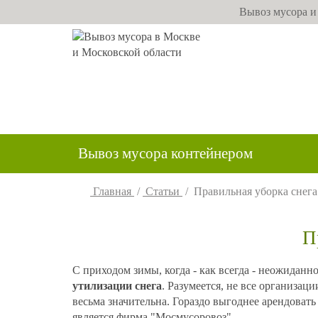
Вывоз мусора и
Вывоз мусора контейнером
Главная
/
Статьи
/
Правильная уборка снега
П
С приходом зимы, когда - как всегда - неожиданн
утилизации снега
. Разумеется, не все организац
весьма значительна. Гораздо выгоднее арендоват
является фирма "
Мосмусоровоз
".