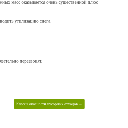
ежных масс оказывается очень существенной плюс
.
водить утилизацию снега.
зательно перезвонят.
Классы опасности мусорных отходов →