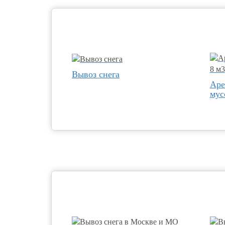
Вывоз снега
Аре
мус