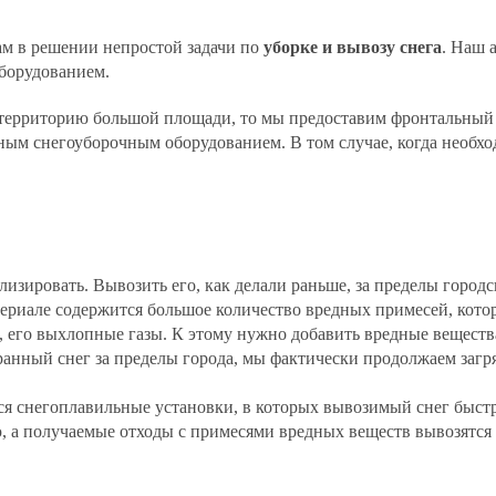
м в решении непростой задачи по
уборке и вывозу снега
. Наш 
борудованием.
ь территорию большой площади, то мы предоставим фронтальный
сным снегоуборочным оборудованием. В том случае, когда необх
лизировать. Вывозить его, как делали раньше, за пределы город
териале содержится большое количество вредных примесей, кот
е, его выхлопные газы. К этому нужно добавить вредные вещес
ранный снег за пределы города, мы фактически продолжаем загр
ся
снегоплавильные
установки, в которых вывозимый снег быстр
ю, а получаемые отходы с примесями вредных веществ вывозятся